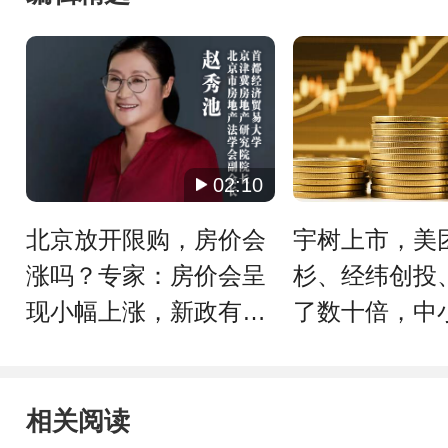
02:10
北京放开限购，房价会
宇树上市，美
涨吗？专家：房价会呈
杉、经纬创投
现小幅上涨，新政有利
了数十倍，中
于二手房出售｜宅男财
获上百倍
经
相关阅读